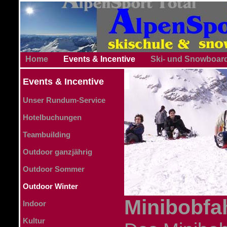
Home
Events & Incentive
Ski- und Snowboar
Events & Incentive
Unser Rundum-Service
Hotelbuchungen
Teambuilding
Outdoor ganzjährig
Outdoor Sommer
Outdoor Winter
Minibobfa
Indoor
Kultur